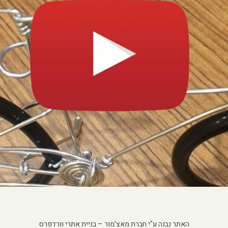
האתר נבנה ע"י חברת מאצ'מור –
בניית אתרי וורדפרס