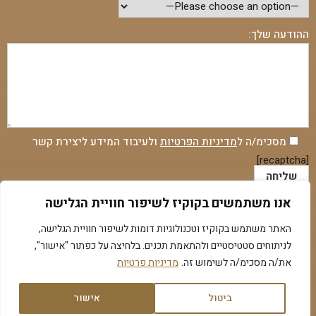
ההודעה שלך:
מסכימ/ה ל
מדיניות הפרטיות
ולעיבוד המידע ליצירת קשר
[recaptcha]
אנו משתמשים בקוקיז לשיפור חוויית הגלישה
המידע ישמש אך ורק לטיפול בפנייה. מסירתו אינה חובה, אך
האתר משתמש בקוקיז וטכנולוגיות דומות לשיפור חוויית הגלישה,
לניתוחים סטטיסטיים ולהתאמת תכנים. בלחיצה על כפתור "אישור",
בלעדיו לא נוכל להשיב. המידע לא יועבר לצדדים שלישיים.
את/ה מסכימ/ה לשימוש זה.
מדיניות פרטיות
גלילה
ביטול
אישור